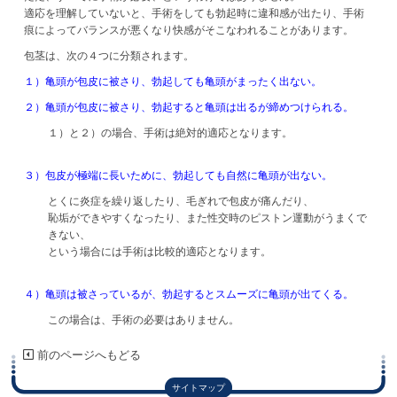
適応を理解していないと、手術をしても勃起時に違和感が出たり、手術
痕によってバランスが悪くなり快感がそこなわれることがあります。
包茎は、次の４つに分類されます。
１）亀頭が包皮に被さり、勃起しても亀頭がまったく出ない。
２）亀頭が包皮に被さり、勃起すると亀頭は出るが締めつけられる。
１）と２）の場合、手術は絶対的適応となります。
３）包皮が極端に長いために、勃起しても自然に亀頭が出ない。
とくに炎症を繰り返したり、毛ぎれで包皮が痛んだり、
恥垢ができやすくなったり、また性交時のピストン運動がうまくで
きない、
という場合には手術は比較的適応となります。
４）亀頭は被さっているが、勃起するとスムーズに亀頭が出てくる。
この場合は、手術の必要はありません。
前のページへもどる
サイトマップ